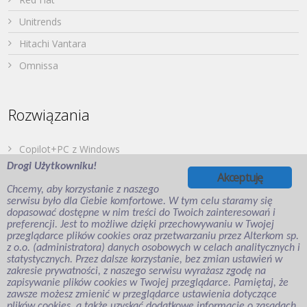
Unitrends
Hitachi Vantara
Omnissa
Rozwiązania
Copilot+PC z Windows
Drogi Użytkowniku!
Dell PowerStore
Akceptuję
Chcemy, aby korzystanie z naszego
Druk z urządzeń mobilnych
serwisu było dla Ciebie komfortowe. W tym celu staramy się
dopasować dostępne w nim treści do Twoich zainteresowań i
Japońska Twierdza – Hitachi Vantara
preferencji. Jest to możliwe dzięki przechowywaniu w Twojej
Wirtualizacja aplikacji i desktopów
przeglądarce plików cookies oraz przetwarzaniu przez Alterkom sp.
z o.o. (administratora) danych osobowych w celach analitycznych i
Veeam Backup for Microsoft Entra ID
statystycznych. Przez dalsze korzystanie, bez zmian ustawień w
zakresie prywatności, z naszego serwisu wyrażasz zgodę na
zapisywanie plików cookies w Twojej przeglądarce. Pamiętaj, że
zawsze możesz zmienić w przeglądarce ustawienia dotyczące
plików cookies, a także uzyskać dodatkowe informacje o zasadach