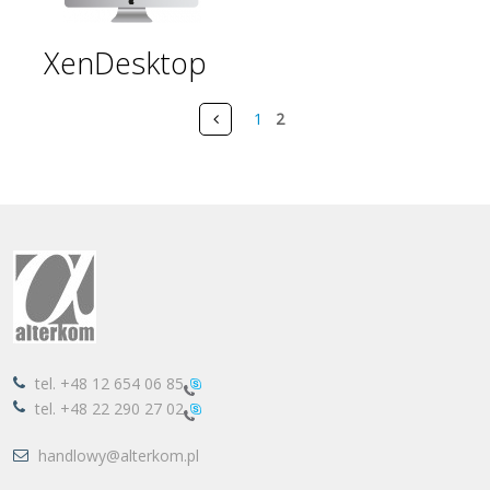
XenDesktop
Pages
Prev
1
2
tel.
+48 12 654 06 85
tel.
+48 22 290 27 02
handlowy@alterkom.pl