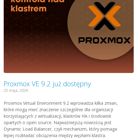
Proxmox VE 9.2 już dostępny
25 maja, 2026
Proxmox Virtual Environment 9.2 wprowadza kilka zmian,
które mogą mieć znaczenie szczególnie dla organizacji
korzystających z wirtualizacji, klastrów HA i środowisk
opartych o open source. Najważniejszą nowością jest
Dynamic Load Balancer, czyli mechanizm, który pomaga
lepiej rozkładać obciążenia między węzłami klastra.