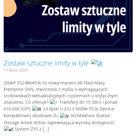
Zostaw sztuczne limity w tyle
17 lipca, 2026
QNAP ES2486AFdc to nowa macierz All-Flash klasy
Enterprise SAN, stworzona z myślą o wymagających
środowiskach wirtualizacyjnych i systemach o krytycznym
znaczeniu. Co oferuje?
Transfery do 15 GB/s i ponad
616 000 IOPS
24 dyski U.2/U.3 NVMe PCIe Gen4 w
kompaktowej obudowie 2U
Architektura Shared-
Storage Active-Active zapewniająca wysoką dostępność
System ZFS z […]