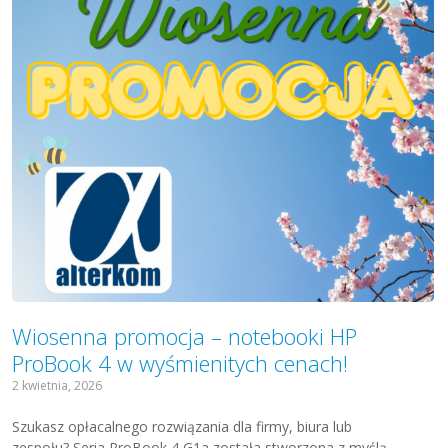
Wiosenna promocja – notebooki HP
ProBook 4 w wyśmienitych cenach!
2 kwietnia, 2026
Szukasz opłacalnego rozwiązania dla firmy, biura lub
zespołu? Seria ProBook 4 G1a została stworzona z myślą