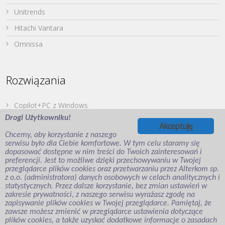
Unitrends
Hitachi Vantara
Omnissa
Rozwiązania
Copilot+PC z Windows
Drogi Użytkowniku!
Dell PowerStore
Akceptuję
Chcemy, aby korzystanie z naszego
Druk z urządzeń mobilnych
serwisu było dla Ciebie komfortowe. W tym celu staramy się
dopasować dostępne w nim treści do Twoich zainteresowań i
Japońska Twierdza – Hitachi Vantara
preferencji. Jest to możliwe dzięki przechowywaniu w Twojej
Wirtualizacja aplikacji i desktopów
przeglądarce plików cookies oraz przetwarzaniu przez Alterkom sp.
z o.o. (administratora) danych osobowych w celach analitycznych i
Veeam Backup for Microsoft Entra ID
statystycznych. Przez dalsze korzystanie, bez zmian ustawień w
zakresie prywatności, z naszego serwisu wyrażasz zgodę na
zapisywanie plików cookies w Twojej przeglądarce. Pamiętaj, że
zawsze możesz zmienić w przeglądarce ustawienia dotyczące
plików cookies, a także uzyskać dodatkowe informacje o zasadach