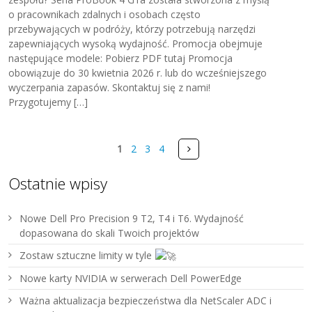
o pracownikach zdalnych i osobach często
przebywających w podróży, którzy potrzebują narzędzi
zapewniających wysoką wydajność. Promocja obejmuje
następujące modele: Pobierz PDF tutaj Promocja
obowiązuje do 30 kwietnia 2026 r. lub do wcześniejszego
wyczerpania zapasów. Skontaktuj się z nami!
Przygotujemy […]
Pages
Next
1
2
3
4
Ostatnie wpisy
Nowe Dell Pro Precision 9 T2, T4 i T6. Wydajność
dopasowana do skali Twoich projektów
Zostaw sztuczne limity w tyle
Nowe karty NVIDIA w serwerach Dell PowerEdge
Ważna aktualizacja bezpieczeństwa dla NetScaler ADC i