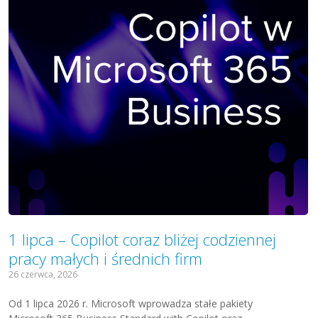
1 lipca – Copilot coraz bliżej codziennej
pracy małych i średnich firm
26 czerwca, 2026
Od 1 lipca 2026 r. Microsoft wprowadza stałe pakiety