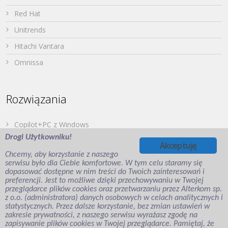
Red Hat
Unitrends
Hitachi Vantara
Omnissa
Rozwiązania
Copilot+PC z Windows
Drogi Użytkowniku!
Dell PowerStore
Akceptuję
Chcemy, aby korzystanie z naszego
Druk z urządzeń mobilnych
serwisu było dla Ciebie komfortowe. W tym celu staramy się
dopasować dostępne w nim treści do Twoich zainteresowań i
Japońska Twierdza – Hitachi Vantara
preferencji. Jest to możliwe dzięki przechowywaniu w Twojej
Wirtualizacja aplikacji i desktopów
przeglądarce plików cookies oraz przetwarzaniu przez Alterkom sp.
z o.o. (administratora) danych osobowych w celach analitycznych i
Veeam Backup for Microsoft Entra ID
statystycznych. Przez dalsze korzystanie, bez zmian ustawień w
zakresie prywatności, z naszego serwisu wyrażasz zgodę na
zapisywanie plików cookies w Twojej przeglądarce. Pamiętaj, że