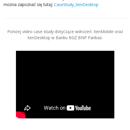
można zapoznać się tutaj:
CaseStudy_XenDesktop
Poniżej video case study dotyczące wdrożeń: XenMobile oraz
XenDesktop w Banku BGŻ BNP Paribas:
[fluid_wrapper width="686" height="386"]
[/fluid_wrapper]