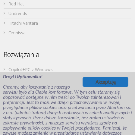
Red Hat
Unitrends
Hitachi Vantara
Omnissa
Rozwiązania
Copilot+PC z Windows
Drogi Użytkowniku!
Dell PowerStore
Akceptuję
Chcemy, aby korzystanie z naszego
Druk z urządzeń mobilnych
serwisu było dla Ciebie komfortowe. W tym celu staramy się
dopasować dostępne w nim treści do Twoich zainteresowań i
Japońska Twierdza – Hitachi Vantara
preferencji. Jest to możliwe dzięki przechowywaniu w Twojej
Wirtualizacja aplikacji i desktopów
przeglądarce plików cookies oraz przetwarzaniu przez Alterkom sp.
z o.o. (administratora) danych osobowych w celach analitycznych i
Veeam Backup for Microsoft Entra ID
statystycznych. Przez dalsze korzystanie, bez zmian ustawień w
zakresie prywatności, z naszego serwisu wyrażasz zgodę na
zapisywanie plików cookies w Twojej przeglądarce. Pamiętaj, że
zawsze możesz zmienić w przeglądarce ustawienia dotyczące