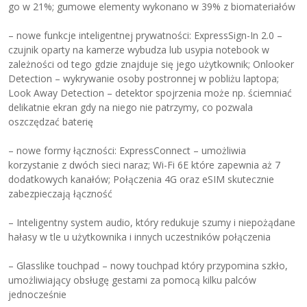
go w 21%; gumowe elementy wykonano w 39% z biomateriałów
– nowe funkcje inteligentnej prywatności: ExpressSign-In 2.0 –
czujnik oparty na kamerze wybudza lub usypia notebook w
zależności od tego gdzie znajduje się jego użytkownik; Onlooker
Detection – wykrywanie osoby postronnej w pobliżu laptopa;
Look Away Detection – detektor spojrzenia może np. ściemniać
delikatnie ekran gdy na niego nie patrzymy, co pozwala
oszczędzać baterię
– nowe formy łączności: ExpressConnect – umożliwia
korzystanie z dwóch sieci naraz; Wi-Fi 6E które zapewnia aż 7
dodatkowych kanałów; Połączenia 4G oraz eSIM skutecznie
zabezpieczają łączność
– Inteligentny system audio, który redukuje szumy i niepożądane
hałasy w tle u użytkownika i innych uczestników połączenia
– Glasslike touchpad – nowy touchpad który przypomina szkło,
umożliwiający obsługę gestami za pomocą kilku palców
jednocześnie