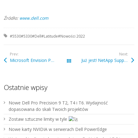
Źródło:
www.dell.com
Tagged with:
#5530#5330#Dell#Latitude#Nowości 2022
Prev:
Next:
Microsoft Envision Poland
Już jest! NetApp Support Owner’s Manual – wydanie 2022
Wszystkie wpisy
Ostatnie wpisy
Nowe Dell Pro Precision 9 T2, T4 i T6. Wydajność
dopasowana do skali Twoich projektów
Zostaw sztuczne limity w tyle
Nowe karty NVIDIA w serwerach Dell PowerEdge