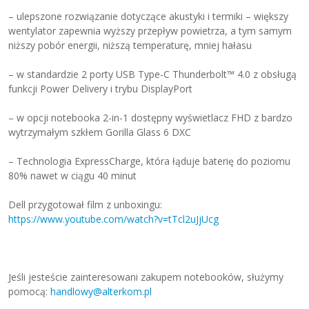
– ulepszone rozwiązanie dotyczące akustyki i termiki – większy
wentylator zapewnia wyższy przepływ powietrza, a tym samym
niższy pobór energii, niższą temperaturę, mniej hałasu
– w standardzie 2 porty USB Type-C Thunderbolt™ 4.0 z obsługą
funkcji Power Delivery i trybu DisplayPort
– w opcji notebooka 2-in-1 dostępny wyświetlacz FHD z bardzo
wytrzymałym szkłem Gorilla Glass 6 DXC
– Technologia ExpressCharge, która łąduje baterię do poziomu
80% nawet w ciągu 40 minut
Dell przygotował film z unboxingu:
https://www.youtube.com/watch?v=tTcl2uJjUcg
Jeśli jesteście zainteresowani zakupem notebooków, służymy
pomocą:
handlowy@alterkom.pl