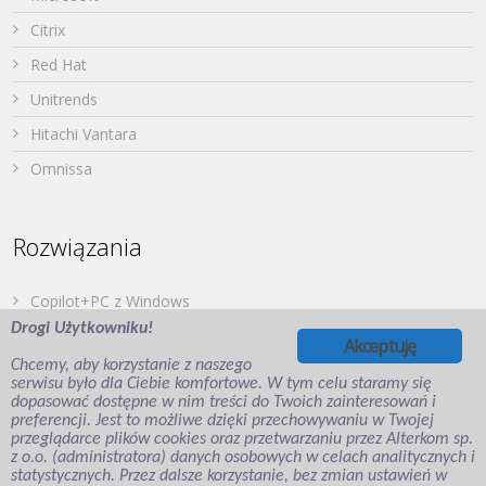
Citrix
Red Hat
Unitrends
Hitachi Vantara
Omnissa
Rozwiązania
Copilot+PC z Windows
Drogi Użytkowniku!
Dell PowerStore
Akceptuję
Chcemy, aby korzystanie z naszego
Druk z urządzeń mobilnych
serwisu było dla Ciebie komfortowe. W tym celu staramy się
dopasować dostępne w nim treści do Twoich zainteresowań i
Japońska Twierdza – Hitachi Vantara
preferencji. Jest to możliwe dzięki przechowywaniu w Twojej
Wirtualizacja aplikacji i desktopów
przeglądarce plików cookies oraz przetwarzaniu przez Alterkom sp.
z o.o. (administratora) danych osobowych w celach analitycznych i
Veeam Backup for Microsoft Entra ID
statystycznych. Przez dalsze korzystanie, bez zmian ustawień w