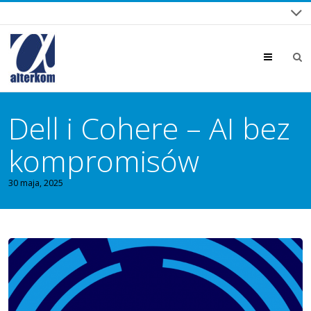
Menu
Dell i Cohere – AI bez
kompromisów
30 maja, 2025