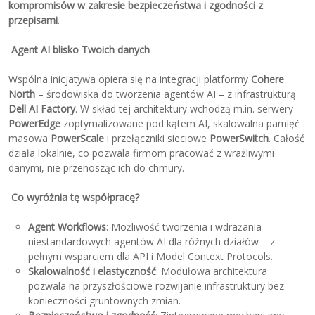
kompromisów w zakresie bezpieczeństwa i zgodności z
przepisami
.
Agent AI blisko Twoich danych
Wspólna inicjatywa opiera się na integracji platformy
Cohere
North
– środowiska do tworzenia agentów AI – z infrastrukturą
Dell AI Factory
. W skład tej architektury wchodzą m.in. serwery
PowerEdge
zoptymalizowane pod kątem AI, skalowalna pamięć
masowa
PowerScale
i przełączniki sieciowe
PowerSwitch
. Całość
działa lokalnie, co pozwala firmom pracować z wrażliwymi
danymi, nie przenosząc ich do chmury.
Co wyróżnia tę współpracę?
Agent Workflows
: Możliwość tworzenia i wdrażania
niestandardowych agentów AI dla różnych działów – z
pełnym wsparciem dla API i Model Context Protocols.
Skalowalność i elastyczność
: Modułowa architektura
pozwala na przyszłościowe rozwijanie infrastruktury bez
konieczności gruntownych zmian.