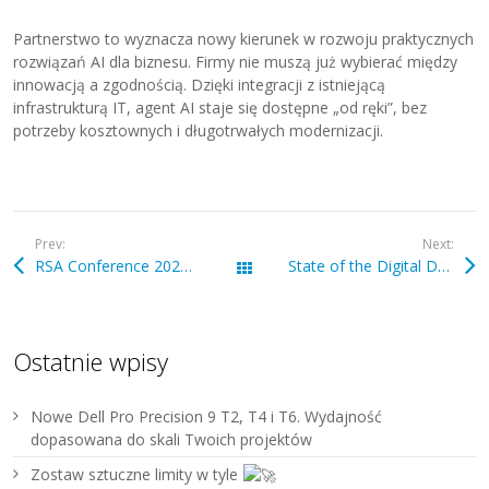
Partnerstwo to wyznacza nowy kierunek w rozwoju praktycznych
rozwiązań AI dla biznesu. Firmy nie muszą już wybierać między
innowacją a zgodnością. Dzięki integracji z istniejącą
infrastrukturą IT, agent AI staje się dostępne „od ręki”, bez
potrzeby kosztownych i długotrwałych modernizacji.
Prev:
Next:
RSA Conference 2025: Co czeka branżę cyber w erze sztucznej inteligencji?
State of the Digital Decade 2025
Wszystkie wpisy
Ostatnie wpisy
Nowe Dell Pro Precision 9 T2, T4 i T6. Wydajność
dopasowana do skali Twoich projektów
Zostaw sztuczne limity w tyle