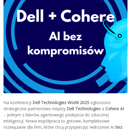
Na konferencji
Dell Technologies World 2025
ogłoszono
strategiczne partnerstwo między
Dell Technologies
a
Cohere AI
– jednym z liderów agentowego podejścia do sztucznej
inteligencji. Nowa współpraca to gotowe, kompleksowe
rozwiązanie dla firm, które chcą przyspieszyć wdrożenie AI
bez