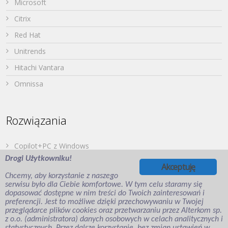
Microsoft
Citrix
Red Hat
Unitrends
Hitachi Vantara
Omnissa
Rozwiązania
Copilot+PC z Windows
Drogi Użytkowniku!
Dell PowerStore
Akceptuję
Chcemy, aby korzystanie z naszego
Druk z urządzeń mobilnych
serwisu było dla Ciebie komfortowe. W tym celu staramy się
dopasować dostępne w nim treści do Twoich zainteresowań i
Japońska Twierdza – Hitachi Vantara
preferencji. Jest to możliwe dzięki przechowywaniu w Twojej
Wirtualizacja aplikacji i desktopów
przeglądarce plików cookies oraz przetwarzaniu przez Alterkom sp.
z o.o. (administratora) danych osobowych w celach analitycznych i
Veeam Backup for Microsoft Entra ID