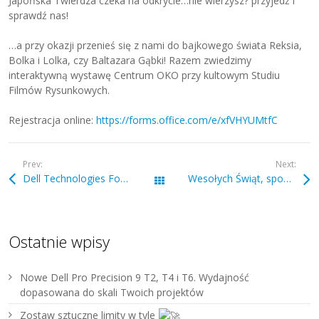
Japońska Twierdza czeka na odkrycie…nie wierzysz? przyjedź i
sprawdź nas!
…a przy okazji przenieś się z nami do bajkowego świata Reksia,
Bolka i Lolka, czy Baltazara Gąbki! Razem zwiedzimy
interaktywną wystawę Centrum OKO przy kultowym Studiu
Filmów Rysunkowych.
Rejestracja online:
https://forms.office.com/e/xfVHYUMtfC
Prev:
Next:
Dell Technologies Forum 2024
Wesołych Świąt, spokoju i radości w gronie najbliższych
Wszystkie wpisy
Ostatnie wpisy
Nowe Dell Pro Precision 9 T2, T4 i T6. Wydajność
dopasowana do skali Twoich projektów
Zostaw sztuczne limity w tyle