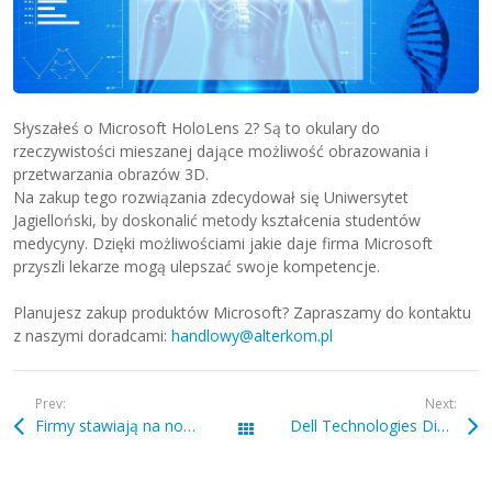
Słyszałeś o Microsoft HoloLens 2? Są to okulary do
rzeczywistości mieszanej dające możliwość obrazowania i
przetwarzania obrazów 3D.
Na zakup tego rozwiązania zdecydował się Uniwersytet
Jagielloński, by doskonalić metody kształcenia studentów
medycyny. Dzięki możliwościami jakie daje firma Microsoft
przyszli lekarze mogą ulepszać swoje kompetencje.
Planujesz zakup produktów Microsoft? Zapraszamy do kontaktu
z naszymi doradcami:
handlowy@alterkom.pl
Prev:
Next:
Firmy stawiają na nowoczesne rozwiązania i koncepcje w obszarze bezpieczeństwa
Dell Technologies Discovery Summit!
Wszystkie wpisy