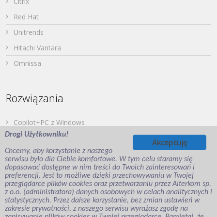
Citrix
Red Hat
Unitrends
Hitachi Vantara
Omnissa
Rozwiązania
Copilot+PC z Windows
Drogi Użytkowniku!
Dell PowerStore
Akceptuję
Chcemy, aby korzystanie z naszego
Druk z urządzeń mobilnych
serwisu było dla Ciebie komfortowe. W tym celu staramy się
dopasować dostępne w nim treści do Twoich zainteresowań i
Japońska Twierdza – Hitachi Vantara
preferencji. Jest to możliwe dzięki przechowywaniu w Twojej
Wirtualizacja aplikacji i desktopów
przeglądarce plików cookies oraz przetwarzaniu przez Alterkom sp.
z o.o. (administratora) danych osobowych w celach analitycznych i
Veeam Backup for Microsoft Entra ID
statystycznych. Przez dalsze korzystanie, bez zmian ustawień w
zakresie prywatności, z naszego serwisu wyrażasz zgodę na