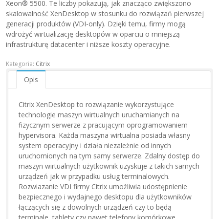
Xeon® 5500. Te liczby pokazują, jak znacząco zwiększono
skalowalność XenDesktop w stosunku do rozwiązań pierwszej
generacji produktów (VDI-only). Dzięki temu, firmy mogą
wdrożyć wirtualizację desktopów w oparciu o mniejszą
infrastrukturę datacenter i niższe koszty operacyjne.
Kategoria:
Citrix
Opis
Citrix XenDesktop to rozwiązanie wykorzystujące
technologie maszyn wirtualnych uruchamianych na
fizycznym serwerze z pracującym oprogramowaniem
hypervisora. Każda maszyna wirtualna posiada własny
system operacyjny i działa niezależnie od innych
uruchomionych na tym samy serwerze. Zdalny dostęp do
maszyn wirtualnych użytkownik uzyskuje z takich samych
urządzeń jak w przypadku usług terminalowych.
Rozwiazanie VDI firmy Citrix umożliwia udostępnienie
bezpiecznego i wydajnego desktopu dla użytkowników
łączących się z dowolnych urządzeń czy to będą
terminale, tablety czy nawet telefony komórkowe.