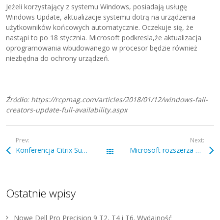
Jeżeli korzystający z systemu Windows, posiadają usługę
Windows Update, aktualizacje systemu dotrą na urządzenia
użytkowników końcowych automatycznie. Oczekuje się, że
nastąpi to po 18 stycznia. Microsoft podkresla,że aktualizacja
oprogramowania wbudowanego w procesor będzie również
niezbędna do ochrony urządzeń.
Źródło: https://rcpmag.com/articles/2018/01/12/windows-fall-
creators-update-full-availability.aspx
Prev:
Next:
Konferencja Citrix Summit 2018
Microsoft rozszerza program ochrony własności intelektualnej na Azure Stack
Wszystkie wpisy
Ostatnie wpisy
Nowe Dell Pro Precision 9 T2, T4 i T6. Wydajność