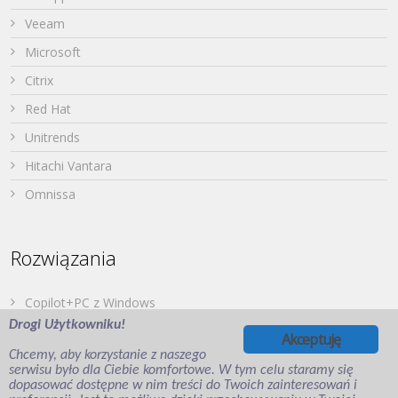
Veeam
Microsoft
Citrix
Red Hat
Unitrends
Hitachi Vantara
Omnissa
Rozwiązania
Copilot+PC z Windows
Drogi Użytkowniku!
Dell PowerStore
Akceptuję
Chcemy, aby korzystanie z naszego
Druk z urządzeń mobilnych
serwisu było dla Ciebie komfortowe. W tym celu staramy się
dopasować dostępne w nim treści do Twoich zainteresowań i
Japońska Twierdza – Hitachi Vantara