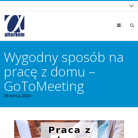
Menu
Wygodny sposób na
pracę z domu –
GoToMeeting
26 marca, 2020