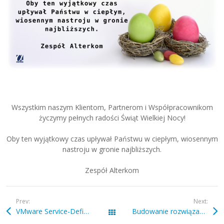
Wszystkim naszym Klientom, Partnerom i Współpracownikom
życzymy pełnych radości Świąt Wielkiej Nocy!
Oby ten wyjątkowy czas upływał Państwu w ciepłym, wiosennym
nastroju w gronie najbliższych.
Zespół Alterkom
Prev:
Next:
VMware Service-Defined Firewall – pierwsza tego typu zapora na rynku!
Budowanie rozwiązania wirtualnych desktopów i aplikacji w oparciu o Citrix Virtual Apps and Desktops w wersji 7.19
Wszystkie wpisy