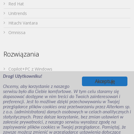
Red Hat
Unitrends
Hitachi Vantara
Omnissa
Rozwiązania
Copilot+PC z Windows
Drogi Użytkowniku!
Dell PowerStore
Akceptuję
Chcemy, aby korzystanie z naszego
Druk z urządzeń mobilnych
serwisu było dla Ciebie komfortowe. W tym celu staramy się
dopasować dostępne w nim treści do Twoich zainteresowań i
Japońska Twierdza – Hitachi Vantara
preferencji. Jest to możliwe dzięki przechowywaniu w Twojej
Wirtualizacja aplikacji i desktopów
przeglądarce plików cookies oraz przetwarzaniu przez Alterkom sp.
z o.o. (administratora) danych osobowych w celach analitycznych i
Veeam Backup for Microsoft Entra ID
statystycznych. Przez dalsze korzystanie, bez zmian ustawień w
zakresie prywatności, z naszego serwisu wyrażasz zgodę na
zapisywanie plików cookies w Twojej przeglądarce. Pamiętaj, że
zawsze możesz zmienić w przeglądarce ustawienia dotyczące