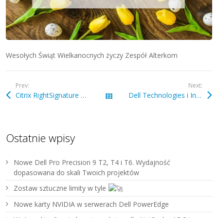
Wesołych Świąt Wielkanocnych życzy Zespół Alterkom
Prev:
Next:
Citrix RightSignature – narzędzie do e-podpisu
Dell Technologies i Intel będą wspierać system oświaty w Polsce
Wszystkie wpisy
Ostatnie wpisy
Nowe Dell Pro Precision 9 T2, T4 i T6. Wydajność
dopasowana do skali Twoich projektów
Zostaw sztuczne limity w tyle
Nowe karty NVIDIA w serwerach Dell PowerEdge